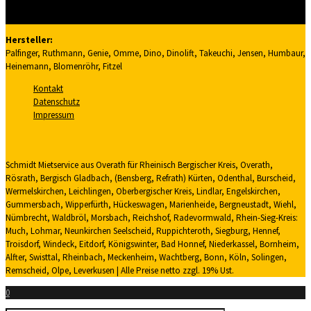
Teleskop-Arbeitsbühnen
Weitere Maschinen & Zubehör
Hersteller:
Palfinger, Ruthmann, Genie, Omme, Dino, Dinolift, Takeuchi, Jensen, Humbaur,
Heinemann, Blomenröhr, Fitzel
Kontakt
Datenschutz
Impressum
Schmidt Mietservice aus Overath für Rheinisch Bergischer Kreis, Overath,
Rösrath, Bergisch Gladbach, (Bensberg, Refrath) Kürten, Odenthal, Burscheid,
Wermelskirchen, Leichlingen, Oberbergischer Kreis, Lindlar, Engelskirchen,
Gummersbach, Wipperfürth, Hückeswagen, Marienheide, Bergneustadt, Wiehl,
Nümbrecht, Waldbröl, Morsbach, Reichshof, Radevormwald, Rhein-Sieg-Kreis:
Much, Lohmar, Neunkirchen Seelscheid, Ruppichteroth, Siegburg, Hennef,
Troisdorf, Windeck, Eitdorf, Königswinter, Bad Honnef, Niederkassel, Bornheim,
Alfter, Swisttal, Rheinbach, Meckenheim, Wachtberg, Bonn, Köln, Solingen,
Remscheid, Olpe, Leverkusen | Alle Preise netto zzgl. 19% Ust.
0