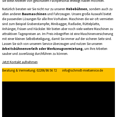
Sie diese Arbeiten von geschultem Fachpersonal erledigt haben möchten.
Natürlich beraten wir Sie nicht nur zu unseren
Hebebühnen
, sondern auch zu
allen anderen
Baumaschinen
und Fahrzeugen. Unsere große Auswahl bietet
die passenden Lösungen für alle Ihre Vorhaben. Maschinen die wir oft vermieten
sind zum Beispiel Grabenstampfer, Minibagger, Radlader, Rüttelplatte,
Anhänger, Fräsen und Häcksler. Wir bieten aber noch viele weitere Maschinen zu
attraktiven Tagespreisen an. Im Preis inbegriffen ist eine Maschinenversicherung
mit einer kleinen Selbstbeteiligung, damit Sie immer auf der sicheren Seite sind.
Lassen Sie sich von unserem Service überzeugen und nutzen Sie unseren
Arbeitsbühnenverleih oder Werkzeugvermietung
, um Ihre Arbeiten
sauber und zuverlässig durchführen zu können.
Jetzt Kontakt aufnehmen
Beratung & Vermietung: 02206/86 56 72 info@schmidt-mietservice.de
Anhänger
Anhängerarbeitsbühnen
Baumaschinen
LKW-Arbeitsbühnen
Personenlifte
Raupenarbeitsbühnen / Spezialarbeitsbühnen
Scherenarbeitsbühnen